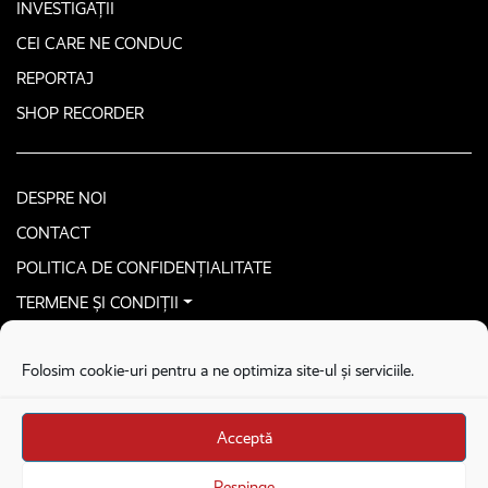
INVESTIGAȚII
CEI CARE NE CONDUC
REPORTAJ
SHOP RECORDER
DESPRE NOI
CONTACT
POLITICA DE CONFIDENȚIALITATE
TERMENE ȘI CONDIȚII
CONTACTEAZĂ-NE SECURIZAT
Folosim cookie-uri pentru a ne optimiza site-ul și serviciile.
COPYRIGHT © 2026. ALL RIGHTS RESERVED
proudly developed by
Homemade guys
Acceptă
proudly developed by
Stega creative
Brandul Recorder e operat de Asociația Recorder Community, sub licența SC
Respinge