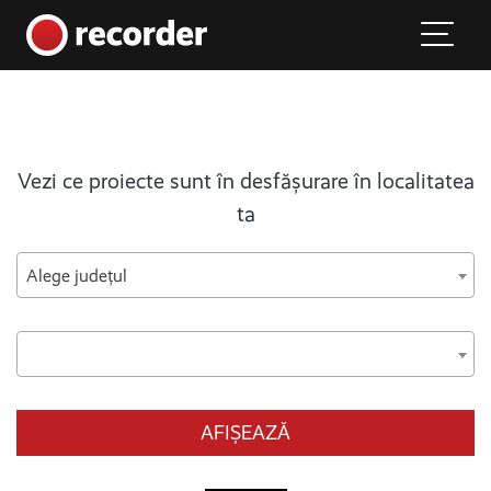
Main Navigation
Skip to content
Vezi ce proiecte sunt în desfășurare în localitatea
ta
Alege județul
AFIȘEAZĂ