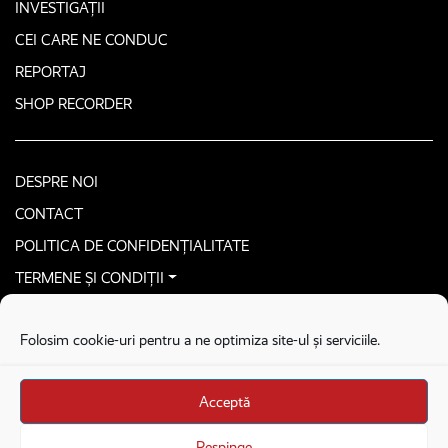
INVESTIGAȚII
CEI CARE NE CONDUC
REPORTAJ
SHOP RECORDER
DESPRE NOI
CONTACT
POLITICA DE CONFIDENȚIALITATE
TERMENE ȘI CONDIȚII
CONTACTEAZĂ-NE SECURIZAT
Folosim cookie-uri pentru a ne optimiza site-ul și serviciile.
COPYRIGHT © 2026. ALL RIGHTS RESERVED
proudly developed by
Homemade guys
Acceptă
proudly developed by
Stega creative
Brandul Recorder e operat de Asociația Recorder Community, sub licența SC
Respinge