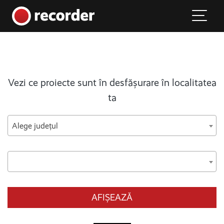
Main Navigation
Skip to content
Vezi ce proiecte sunt în desfășurare în localitatea
ta
Alege județul
AFIȘEAZĂ