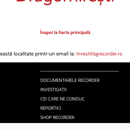
Înapoi la harta principală
astă localitate printr-un email la:
investitii@recorder.ro
DOCUMENTARELE RECORDER
INVESTIGAȚII
CEI CARE NE CONDUC
REPORTAJ
SHOP RECORDER