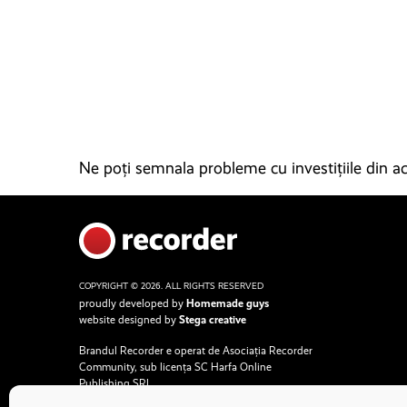
Ne poți semnala probleme cu investițiile din ace
COPYRIGHT © 2026. ALL RIGHTS RESERVED
proudly developed by
Homemade guys
website designed by
Stega creative
Brandul Recorder e operat de Asociația Recorder
Community, sub licența SC Harfa Online
Publishing SRL.