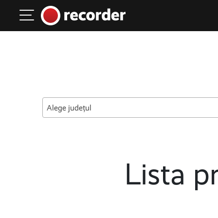
Main Navigation
Skip to content
Alege județul
Lista pr