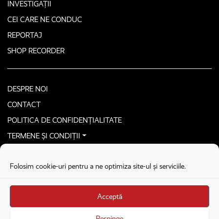
INVESTIGAȚII
CEI CARE NE CONDUC
REPORTAJ
SHOP RECORDER
DESPRE NOI
CONTACT
POLITICA DE CONFIDENȚIALITATE
TERMENE ȘI CONDIȚII
CONTACTEAZĂ-NE SECURIZAT
Folosim cookie-uri pentru a ne optimiza site-ul și serviciile.
COPYRIGHT © 2026. ALL RIGHTS RESERVED
proudly developed by
Homemade guys
Acceptă
proudly developed by
Stega creative
Brandul Recorder e operat de Asociația Recorder Community, sub licența SC
Respinge