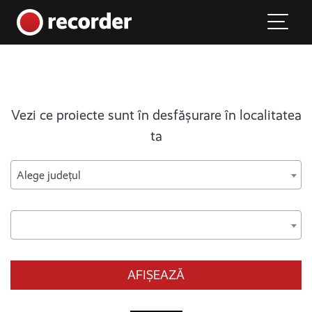
Main Navigation
Skip to content
Vezi ce proiecte sunt în desfășurare în localitatea
ta
Alege județul
AFIȘEAZĂ