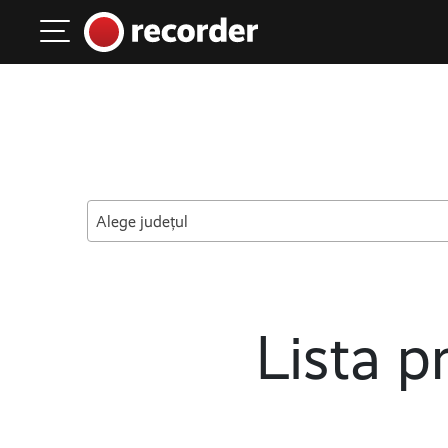
Main Navigation
Skip to content
Alege județul
Lista pr