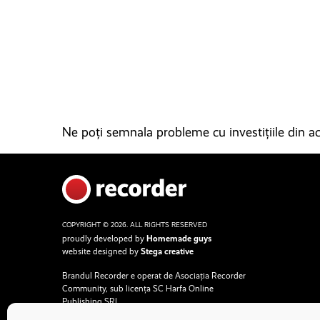
Ne poți semnala probleme cu investițiile din ace
COPYRIGHT © 2026. ALL RIGHTS RESERVED
proudly developed by
Homemade guys
website designed by
Stega creative
Brandul Recorder e operat de Asociația Recorder
Community, sub licența SC Harfa Online
Publishing SRL.