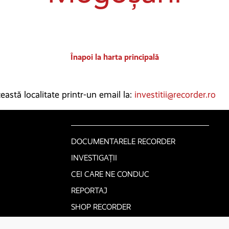
Înapoi la harta principală
astă localitate printr-un email la:
investitii@recorder.ro
DOCUMENTARELE RECORDER
INVESTIGAȚII
CEI CARE NE CONDUC
REPORTAJ
SHOP RECORDER