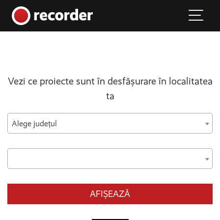
Main Navigation
Skip to content
Vezi ce proiecte sunt în desfășurare în localitatea
ta
Alege județul
AFIȘEAZĂ