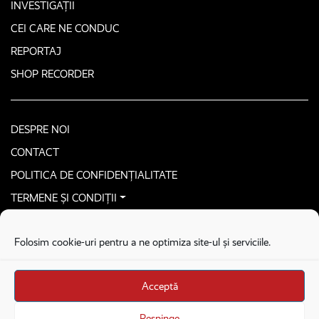
INVESTIGAȚII
CEI CARE NE CONDUC
REPORTAJ
SHOP RECORDER
DESPRE NOI
CONTACT
POLITICA DE CONFIDENȚIALITATE
TERMENE ȘI CONDIȚII
CONTACTEAZĂ-NE SECURIZAT
Folosim cookie-uri pentru a ne optimiza site-ul și serviciile.
COPYRIGHT © 2026. ALL RIGHTS RESERVED
proudly developed by
Homemade guys
Acceptă
proudly developed by
Stega creative
Brandul Recorder e operat de Asociația Recorder Community, sub licența SC
Respinge