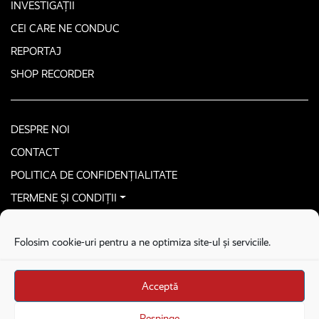
INVESTIGAȚII
CEI CARE NE CONDUC
REPORTAJ
SHOP RECORDER
DESPRE NOI
CONTACT
POLITICA DE CONFIDENȚIALITATE
TERMENE ȘI CONDIȚII
CONTACTEAZĂ-NE SECURIZAT
Folosim cookie-uri pentru a ne optimiza site-ul și serviciile.
COPYRIGHT © 2026. ALL RIGHTS RESERVED
proudly developed by
Homemade guys
Acceptă
proudly developed by
Stega creative
Brandul Recorder e operat de Asociația Recorder Community, sub licența SC
Respinge