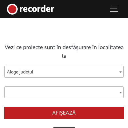
Main Navigation
Skip to content
Vezi ce proiecte sunt în desfășurare în localitatea
ta
Alege județul
AFIȘEAZĂ