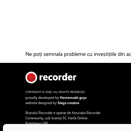
Ne poți semnala probleme cu investițiile din ace
COPYRIGHT © 2026. ALL RIGHTS RESERVED
proudly developed by
Homemade guys
website designed by
Stega creative
Brandul Recorder e operat de Asociația Recorder
Community, sub licența SC Harfa Online
Publishing SRL.