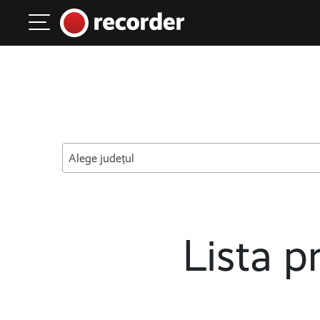
Main Navigation
Skip to content
Alege județul
Lista pr