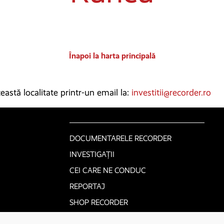
Înapoi la harta principală
astă localitate printr-un email la:
investitii@recorder.ro
DOCUMENTARELE RECORDER
INVESTIGAȚII
CEI CARE NE CONDUC
REPORTAJ
SHOP RECORDER