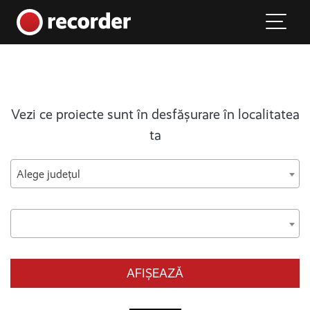
Main Navigation
Skip to content
Vezi ce proiecte sunt în desfășurare în localitatea
ta
Alege județul
AFIȘEAZĂ