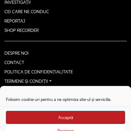
INVESTIGAȚII
CEI CARE NE CONDUC
REPORTAJ
SHOP RECORDER
DESPRE NOI
CONTACT
POLITICA DE CONFIDENȚIALITATE
TERMENE ȘI CONDIȚII
CONTACTEAZĂ-NE SECURIZAT
Folosim cookie-uri pentru a ne optimiza site-ul și serviciile.
COPYRIGHT © 2026. ALL RIGHTS RESERVED
proudly developed by
Homemade guys
Acceptă
proudly developed by
Stega creative
Brandul Recorder e operat de Asociația Recorder Community, sub licența SC
Respinge