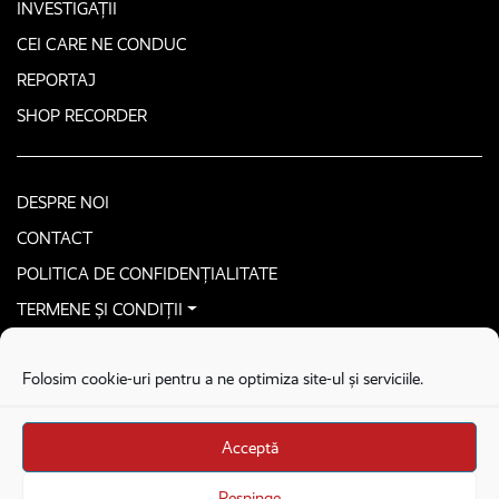
INVESTIGAȚII
CEI CARE NE CONDUC
REPORTAJ
SHOP RECORDER
DESPRE NOI
CONTACT
POLITICA DE CONFIDENȚIALITATE
TERMENE ȘI CONDIȚII
CONTACTEAZĂ-NE SECURIZAT
Folosim cookie-uri pentru a ne optimiza site-ul și serviciile.
COPYRIGHT © 2026. ALL RIGHTS RESERVED
proudly developed by
Homemade guys
Acceptă
proudly developed by
Stega creative
Brandul Recorder e operat de Asociația Recorder Community, sub licența SC
Respinge