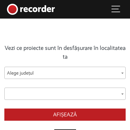
Main Navigation
Skip to content
Vezi ce proiecte sunt în desfășurare în localitatea
ta
Alege județul
AFIȘEAZĂ