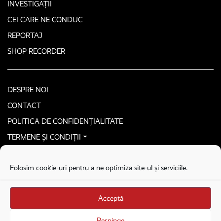
INVESTIGAȚII
CEI CARE NE CONDUC
REPORTAJ
SHOP RECORDER
DESPRE NOI
CONTACT
POLITICA DE CONFIDENȚIALITATE
TERMENE ȘI CONDIȚII
CONTACTEAZĂ-NE SECURIZAT
Folosim cookie-uri pentru a ne optimiza site-ul și serviciile.
COPYRIGHT © 2026. ALL RIGHTS RESERVED
proudly developed by
Homemade guys
Acceptă
proudly developed by
Stega creative
Brandul Recorder e operat de Asociația Recorder Community, sub licența SC
Respinge