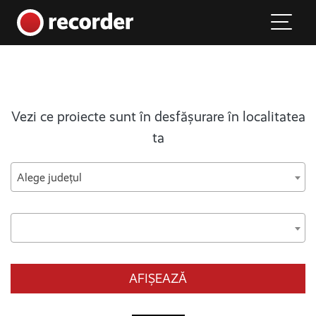
Main Navigation
Skip to content
Vezi ce proiecte sunt în desfășurare în localitatea
ta
Alege județul
AFIȘEAZĂ