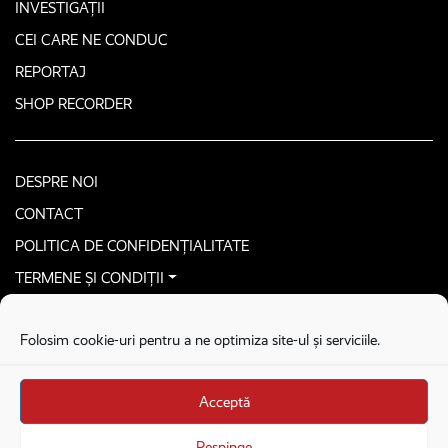
INVESTIGAȚII
CEI CARE NE CONDUC
REPORTAJ
SHOP RECORDER
DESPRE NOI
CONTACT
POLITICA DE CONFIDENȚIALITATE
TERMENE ȘI CONDIȚII
CONTACTEAZĂ-NE SECURIZAT
Folosim cookie-uri pentru a ne optimiza site-ul și serviciile.
COPYRIGHT © 2026. ALL RIGHTS RESERVED
proudly developed by
Homemade guys
Acceptă
proudly developed by
Stega creative
Brandul Recorder e operat de Asociația Recorder Community, sub licența SC
Respinge