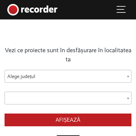
Main Navigation
Skip to content
Vezi ce proiecte sunt în desfășurare în localitatea
ta
Alege județul
AFIȘEAZĂ