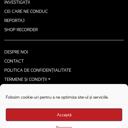
INVESTIGAȚII
CEI CARE NE CONDUC
REPORTAJ
SHOP RECORDER
DESPRE NOI
CONTACT
POLITICA DE CONFIDENȚIALITATE
TERMENE ȘI CONDIȚII
CONTACTEAZĂ-NE SECURIZAT
Folosim cookie-uri pentru a ne optimiza site-ul și serviciile.
COPYRIGHT © 2026. ALL RIGHTS RESERVED
proudly developed by
Homemade guys
Acceptă
proudly developed by
Stega creative
Brandul Recorder e operat de Asociația Recorder Community, sub licența SC
Respinge