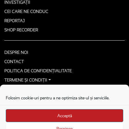
INVESTIGAȚII
CEI CARE NE CONDUC
REPORTAJ
SHOP RECORDER
DESPRE NOI
CONTACT
POLITICA DE CONFIDENȚIALITATE
TERMENE ȘI CONDIȚII
CONTACTEAZĂ-NE SECURIZAT
Folosim cookie-uri pentru a ne optimiza site-ul și serviciile.
COPYRIGHT © 2026. ALL RIGHTS RESERVED
proudly developed by
Homemade guys
Acceptă
proudly developed by
Stega creative
Brandul Recorder e operat de Asociația Recorder Community, sub licența SC
Respinge