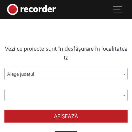
Main Navigation
Skip to content
Vezi ce proiecte sunt în desfășurare în localitatea
ta
Alege județul
AFIȘEAZĂ