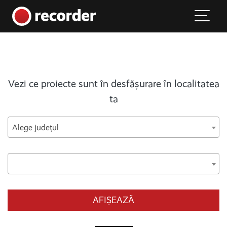
Main Navigation
Skip to content
Vezi ce proiecte sunt în desfășurare în localitatea
ta
Alege județul
AFIȘEAZĂ