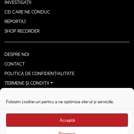
INVESTIGAȚII
CEI CARE NE CONDUC
REPORTAJ
SHOP RECORDER
DESPRE NOI
CONTACT
POLITICA DE CONFIDENȚIALITATE
TERMENE ȘI CONDIȚII
CONTACTEAZĂ-NE SECURIZAT
Folosim cookie-uri pentru a ne optimiza site-ul și serviciile.
COPYRIGHT © 2026. ALL RIGHTS RESERVED
proudly developed by
Homemade guys
Acceptă
proudly developed by
Stega creative
Brandul Recorder e operat de Asociația Recorder Community, sub licența SC
Respinge