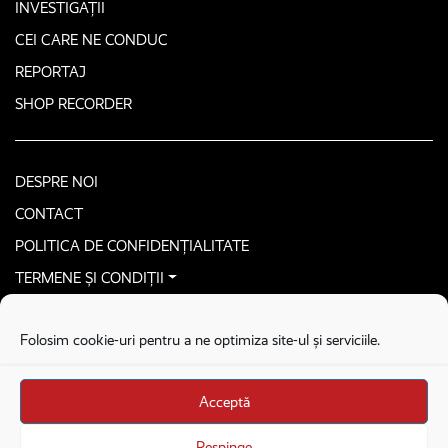
INVESTIGAȚII
CEI CARE NE CONDUC
REPORTAJ
SHOP RECORDER
DESPRE NOI
CONTACT
POLITICA DE CONFIDENȚIALITATE
TERMENE ȘI CONDIȚII
CONTACTEAZĂ-NE SECURIZAT
Folosim cookie-uri pentru a ne optimiza site-ul și serviciile.
COPYRIGHT © 2026. ALL RIGHTS RESERVED
proudly developed by
Homemade guys
Acceptă
proudly developed by
Stega creative
Brandul Recorder e operat de Asociația Recorder Community, sub licența SC
Respinge