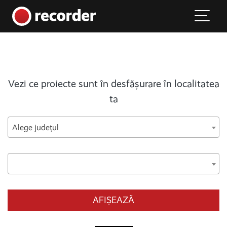
Main Navigation
Skip to content
Vezi ce proiecte sunt în desfășurare în localitatea
ta
Alege județul
AFIȘEAZĂ