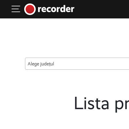
Main Navigation
Skip to content
Alege județul
Lista pr