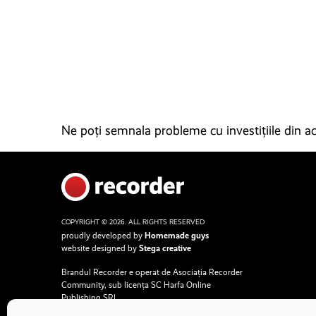
Ne poți semnala probleme cu investițiile din ace
COPYRIGHT © 2026. ALL RIGHTS RESERVED
proudly developed by
Homemade guys
website designed by
Stega creative
Brandul Recorder e operat de Asociația Recorder
Community, sub licența SC Harfa Online
Publishing SRL.