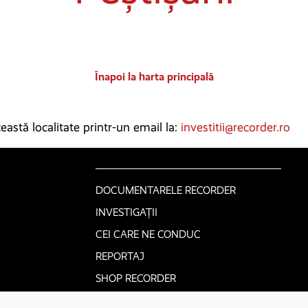
Înapoi la harta principală
astă localitate printr-un email la:
investitii@recorder.ro
DOCUMENTARELE RECORDER
INVESTIGAȚII
CEI CARE NE CONDUC
REPORTAJ
SHOP RECORDER