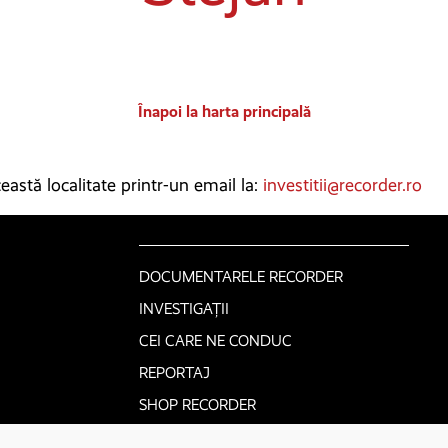
Înapoi la harta principală
astă localitate printr-un email la:
investitii@recorder.ro
DOCUMENTARELE RECORDER
INVESTIGAȚII
CEI CARE NE CONDUC
REPORTAJ
SHOP RECORDER