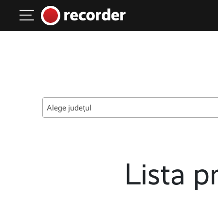
Main Navigation
Skip to content
Alege județul
Lista pr