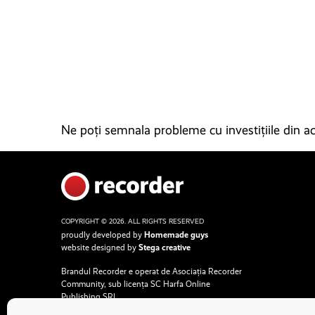
Ne poți semnala probleme cu investițiile din ace
COPYRIGHT © 2026. ALL RIGHTS RESERVED
proudly developed by
Homemade guys
website designed by
Stega creative
Brandul Recorder e operat de Asociația Recorder
Community, sub licența SC Harfa Online
Publishing SRL.