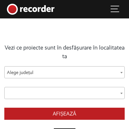
Main Navigation
Skip to content
Vezi ce proiecte sunt în desfășurare în localitatea
ta
Alege județul
AFIȘEAZĂ