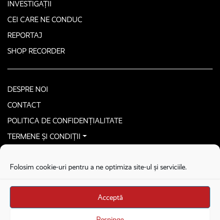
INVESTIGAȚII
CEI CARE NE CONDUC
REPORTAJ
SHOP RECORDER
DESPRE NOI
CONTACT
POLITICA DE CONFIDENȚIALITATE
TERMENE ȘI CONDIȚII
CONTACTEAZĂ-NE SECURIZAT
Folosim cookie-uri pentru a ne optimiza site-ul și serviciile.
COPYRIGHT © 2026. ALL RIGHTS RESERVED
proudly developed by
Homemade guys
Acceptă
proudly developed by
Stega creative
Brandul Recorder e operat de Asociația Recorder Community, sub licența SC
Respinge