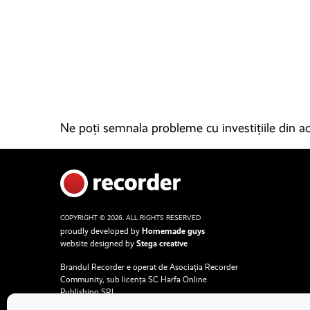
Ne poți semnala probleme cu investițiile din ace
COPYRIGHT © 2026. ALL RIGHTS RESERVED
proudly developed by
Homemade guys
website designed by
Stega creative
Brandul Recorder e operat de Asociația Recorder
Community, sub licența SC Harfa Online
Publishing SRL.