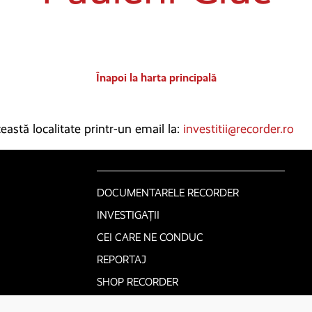
Înapoi la harta principală
astă localitate printr-un email la:
investitii@recorder.ro
DOCUMENTARELE RECORDER
INVESTIGAȚII
CEI CARE NE CONDUC
REPORTAJ
SHOP RECORDER