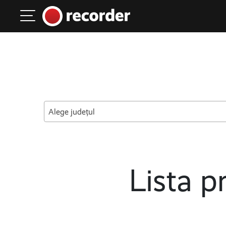
Main Navigation
Skip to content
Alege județul
Lista pr