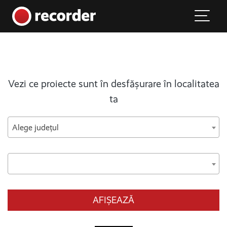
Main Navigation
Skip to content
Vezi ce proiecte sunt în desfășurare în localitatea
ta
Alege județul
AFIȘEAZĂ