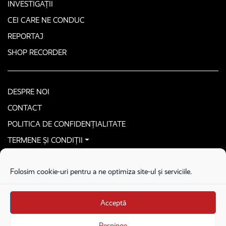
INVESTIGAȚII
CEI CARE NE CONDUC
REPORTAJ
SHOP RECORDER
DESPRE NOI
CONTACT
POLITICA DE CONFIDENȚIALITATE
TERMENE ȘI CONDIȚII
CONTACTEAZĂ-NE SECURIZAT
Folosim cookie-uri pentru a ne optimiza site-ul și serviciile.
COPYRIGHT © 2026. ALL RIGHTS RESERVED
proudly developed by
Homemade guys
Acceptă
proudly developed by
Stega creative
Brandul Recorder e operat de Asociația Recorder Community, sub licența SC
Respinge