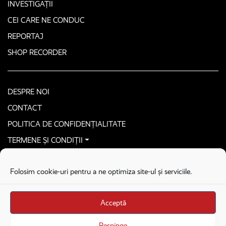
INVESTIGAȚII
CEI CARE NE CONDUC
REPORTAJ
SHOP RECORDER
DESPRE NOI
CONTACT
POLITICA DE CONFIDENȚIALITATE
TERMENE ȘI CONDIȚII
CONTACTEAZĂ-NE SECURIZAT
Folosim cookie-uri pentru a ne optimiza site-ul și serviciile.
COPYRIGHT © 2026. ALL RIGHTS RESERVED
proudly developed by
Homemade guys
Acceptă
proudly developed by
Stega creative
Brandul Recorder e operat de Asociația Recorder Community, sub licența SC
Respinge