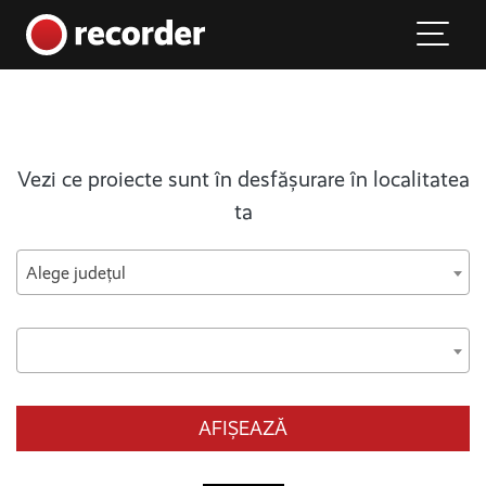
Main Navigation
Skip to content
Vezi ce proiecte sunt în desfășurare în localitatea
ta
Alege județul
AFIȘEAZĂ