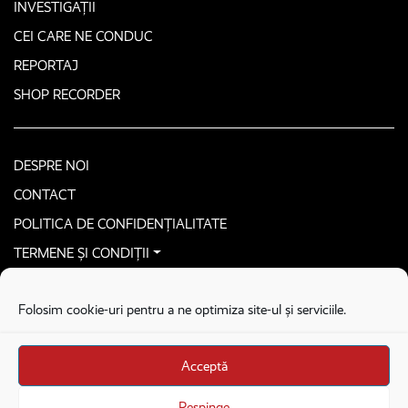
INVESTIGAȚII
CEI CARE NE CONDUC
REPORTAJ
SHOP RECORDER
DESPRE NOI
CONTACT
POLITICA DE CONFIDENȚIALITATE
TERMENE ȘI CONDIȚII
CONTACTEAZĂ-NE SECURIZAT
Folosim cookie-uri pentru a ne optimiza site-ul și serviciile.
COPYRIGHT © 2026. ALL RIGHTS RESERVED
proudly developed by
Homemade guys
Acceptă
proudly developed by
Stega creative
Brandul Recorder e operat de Asociația Recorder Community, sub licența SC
Respinge