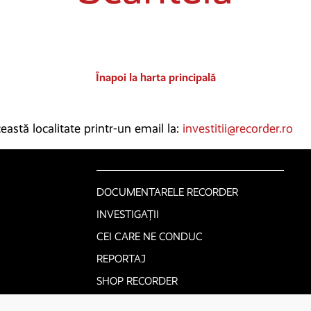
Înapoi la harta principală
astă localitate printr-un email la:
investitii@recorder.ro
DOCUMENTARELE RECORDER
INVESTIGAȚII
CEI CARE NE CONDUC
REPORTAJ
SHOP RECORDER