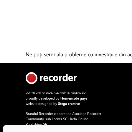
Ne poți semnala probleme cu investițiile din ace
COPYRIGHT © 2026. ALL RIGHTS RESERVED
proudly developed by
Homemade guys
website designed by
Stega creative
Brandul Recorder e operat de Asociația Recorder
Community, sub licența SC Harfa Online
Publishing SRL.