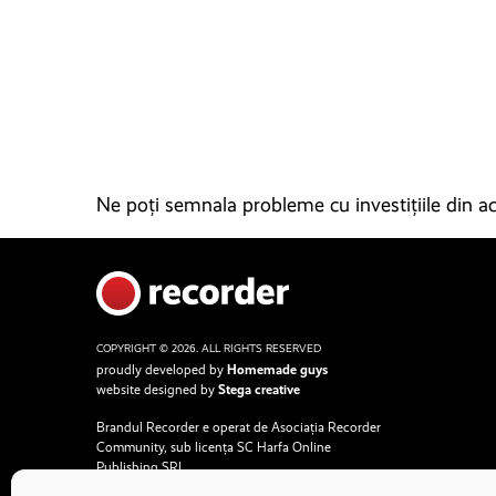
Ne poți semnala probleme cu investițiile din ace
COPYRIGHT © 2026. ALL RIGHTS RESERVED
proudly developed by
Homemade guys
website designed by
Stega creative
Brandul Recorder e operat de Asociația Recorder
Community, sub licența SC Harfa Online
Publishing SRL.