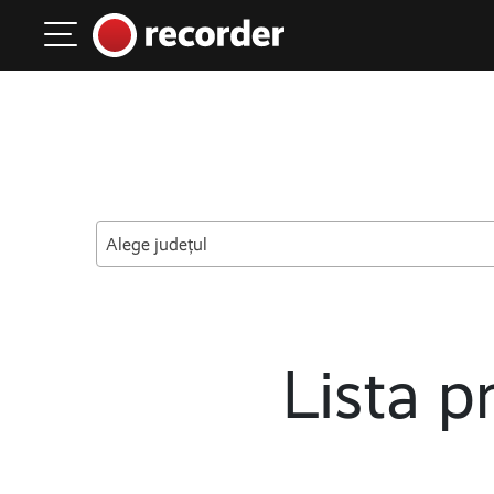
Main Navigation
Skip to content
Alege județul
Lista pr