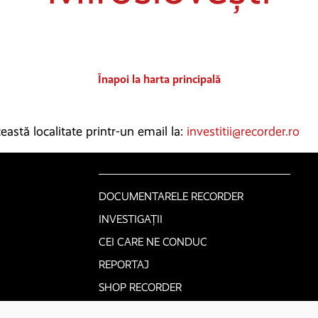
Înapoi la harta principală
astă localitate printr-un email la:
investitii@recorder.ro
DOCUMENTARELE RECORDER
INVESTIGAȚII
CEI CARE NE CONDUC
REPORTAJ
SHOP RECORDER