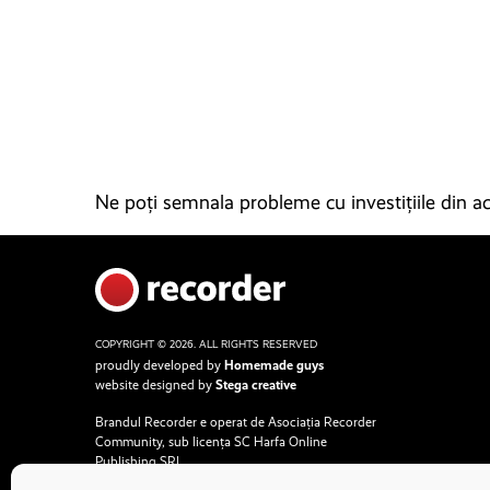
Ne poți semnala probleme cu investițiile din ace
COPYRIGHT © 2026. ALL RIGHTS RESERVED
proudly developed by
Homemade guys
website designed by
Stega creative
Brandul Recorder e operat de Asociația Recorder
Community, sub licența SC Harfa Online
Publishing SRL.