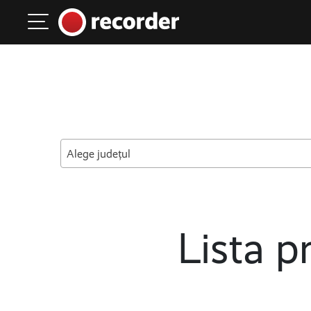
Main Navigation
Skip to content
Alege județul
Lista pr