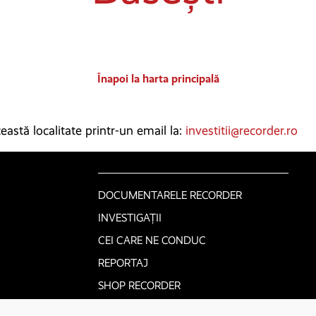
Înapoi la harta principală
astă localitate printr-un email la:
investitii@recorder.ro
DOCUMENTARELE RECORDER
INVESTIGAȚII
CEI CARE NE CONDUC
REPORTAJ
SHOP RECORDER