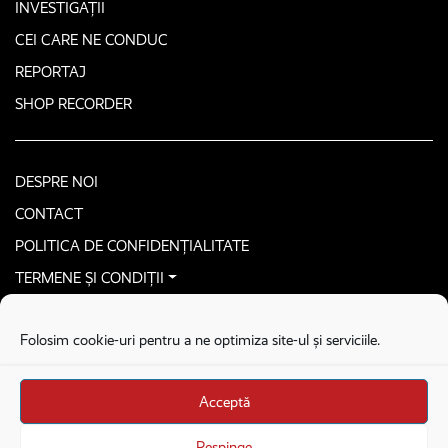
INVESTIGAȚII
CEI CARE NE CONDUC
REPORTAJ
SHOP RECORDER
DESPRE NOI
CONTACT
POLITICA DE CONFIDENȚIALITATE
TERMENE ȘI CONDIȚII
CONTACTEAZĂ-NE SECURIZAT
Folosim cookie-uri pentru a ne optimiza site-ul și serviciile.
COPYRIGHT © 2026. ALL RIGHTS RESERVED
proudly developed by
Homemade guys
Acceptă
proudly developed by
Stega creative
Brandul Recorder e operat de Asociația Recorder Community, sub licența SC
Respinge