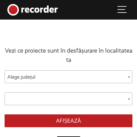
Main Navigation
Skip to content
Vezi ce proiecte sunt în desfășurare în localitatea
ta
Alege județul
AFIȘEAZĂ