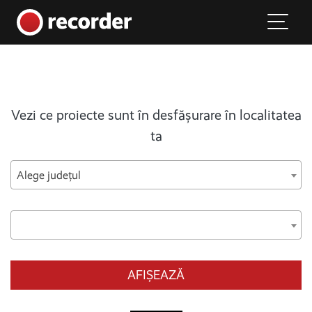
Main Navigation
Skip to content
Vezi ce proiecte sunt în desfășurare în localitatea
ta
Alege județul
AFIȘEAZĂ