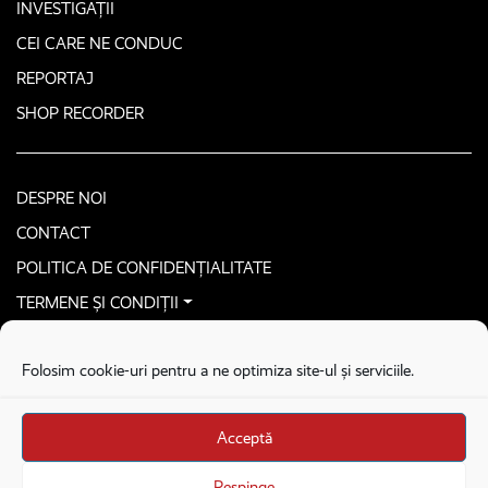
INVESTIGAȚII
CEI CARE NE CONDUC
REPORTAJ
SHOP RECORDER
DESPRE NOI
CONTACT
POLITICA DE CONFIDENȚIALITATE
TERMENE ȘI CONDIȚII
CONTACTEAZĂ-NE SECURIZAT
Folosim cookie-uri pentru a ne optimiza site-ul și serviciile.
COPYRIGHT © 2026. ALL RIGHTS RESERVED
proudly developed by
Homemade guys
Acceptă
proudly developed by
Stega creative
Brandul Recorder e operat de Asociația Recorder Community, sub licența SC
Respinge