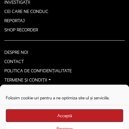
INVESTIGAȚII
CEI CARE NE CONDUC
REPORTAJ
SHOP RECORDER
DESPRE NOI
CONTACT
POLITICA DE CONFIDENȚIALITATE
TERMENE ȘI CONDIȚII
CONTACTEAZĂ-NE SECURIZAT
Folosim cookie-uri pentru a ne optimiza site-ul și serviciile.
COPYRIGHT © 2026. ALL RIGHTS RESERVED
proudly developed by
Homemade guys
Acceptă
proudly developed by
Stega creative
Brandul Recorder e operat de Asociația Recorder Community, sub licența SC
Respinge