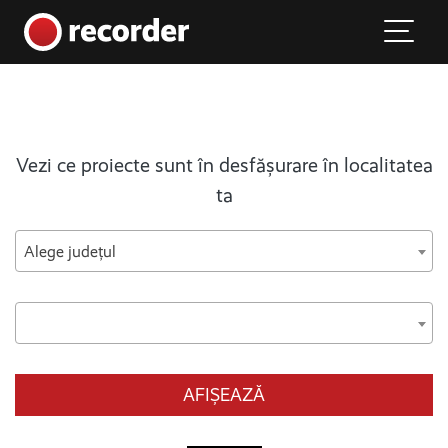
Main Navigation
Skip to content
Vezi ce proiecte sunt în desfășurare în localitatea
ta
Alege județul
AFIȘEAZĂ