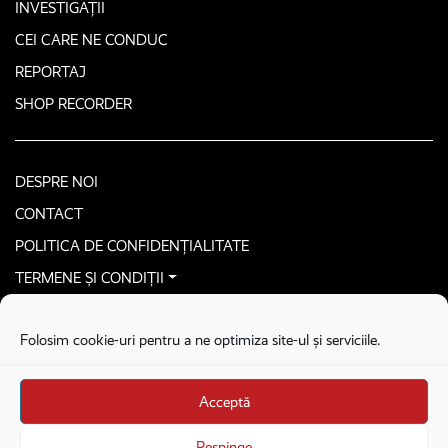
INVESTIGAȚII
CEI CARE NE CONDUC
REPORTAJ
SHOP RECORDER
DESPRE NOI
CONTACT
POLITICA DE CONFIDENȚIALITATE
TERMENE ȘI CONDIȚII
CONTACTEAZĂ-NE SECURIZAT
Folosim cookie-uri pentru a ne optimiza site-ul și serviciile.
COPYRIGHT © 2026. ALL RIGHTS RESERVED
proudly developed by
Homemade guys
Acceptă
proudly developed by
Stega creative
Brandul Recorder e operat de Asociația Recorder Community, sub licența SC
Respinge