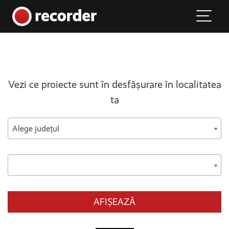
Main Navigation
Skip to content
Vezi ce proiecte sunt în desfășurare în localitatea
ta
Alege județul
AFIȘEAZĂ