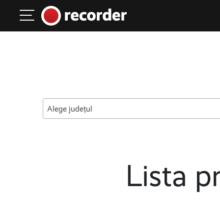
Main Navigation
Skip to content
Alege județul
Lista pr