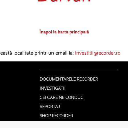
Înapoi la harta principală
astă localitate printr-un email la:
investitii@recorder.ro
DOCUMENTARELE RECORDER
INVESTIGAȚII
CEI CARE NE CONDUC
REPORTAJ
SHOP RECORDER