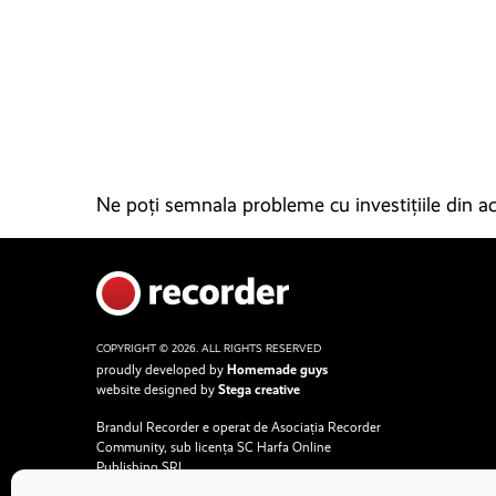
Ne poți semnala probleme cu investițiile din ace
COPYRIGHT © 2026. ALL RIGHTS RESERVED
proudly developed by
Homemade guys
website designed by
Stega creative
Brandul Recorder e operat de Asociația Recorder
Community, sub licența SC Harfa Online
Publishing SRL.