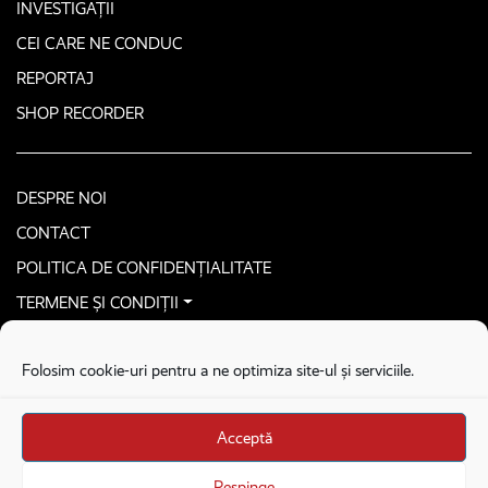
INVESTIGAȚII
CEI CARE NE CONDUC
REPORTAJ
SHOP RECORDER
DESPRE NOI
CONTACT
POLITICA DE CONFIDENȚIALITATE
TERMENE ȘI CONDIȚII
CONTACTEAZĂ-NE SECURIZAT
Folosim cookie-uri pentru a ne optimiza site-ul și serviciile.
COPYRIGHT © 2026. ALL RIGHTS RESERVED
proudly developed by
Homemade guys
Acceptă
proudly developed by
Stega creative
Brandul Recorder e operat de Asociația Recorder Community, sub licența SC
Respinge