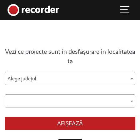
Main Navigation
Skip to content
Vezi ce proiecte sunt în desfășurare în localitatea
ta
Alege județul
AFIȘEAZĂ