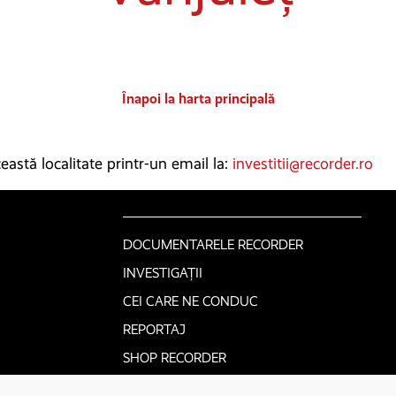
Înapoi la harta principală
astă localitate printr-un email la:
investitii@recorder.ro
DOCUMENTARELE RECORDER
INVESTIGAȚII
CEI CARE NE CONDUC
REPORTAJ
SHOP RECORDER