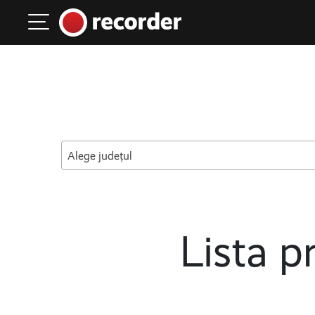
Main Navigation
Skip to content
Alege județul
Lista pr