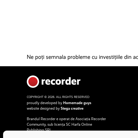
Ne poți semnala probleme cu investițiile din ace
COPYRIGHT © 2026. ALL RIGHTS RESERVED
proudly developed by
Homemade guys
website designed by
Stega creative
Brandul Recorder e operat de Asociația Recorder
Community, sub licența SC Harfa Online
Publishing SRL.