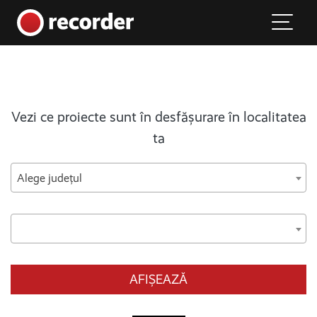
Main Navigation
Skip to content
Vezi ce proiecte sunt în desfășurare în localitatea
ta
Alege județul
AFIȘEAZĂ