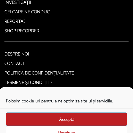
INVESTIGAȚII
CEI CARE NE CONDUC
REPORTAJ
SHOP RECORDER
DESPRE NOI
CONTACT
POLITICA DE CONFIDENȚIALITATE
TERMENE ȘI CONDIȚII
CONTACTEAZĂ-NE SECURIZAT
Folosim cookie-uri pentru a ne optimiza site-ul și serviciile.
COPYRIGHT © 2026. ALL RIGHTS RESERVED
proudly developed by
Homemade guys
Acceptă
proudly developed by
Stega creative
Brandul Recorder e operat de Asociația Recorder Community, sub licența SC
Respinge