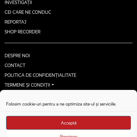
INVESTIGAȚII
CEI CARE NE CONDUC
REPORTAJ
SHOP RECORDER
DESPRE NOI
CONTACT
POLITICA DE CONFIDENȚIALITATE
TERMENE ȘI CONDIȚII
CONTACTEAZĂ-NE SECURIZAT
Folosim cookie-uri pentru a ne optimiza site-ul și serviciile.
COPYRIGHT © 2026. ALL RIGHTS RESERVED
proudly developed by
Homemade guys
Acceptă
proudly developed by
Stega creative
Brandul Recorder e operat de Asociația Recorder Community, sub licența SC
Respinge