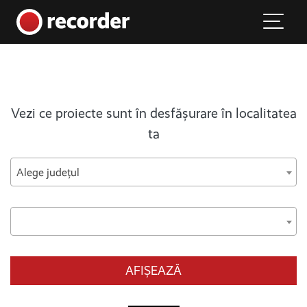
Main Navigation
Skip to content
Vezi ce proiecte sunt în desfășurare în localitatea
ta
Alege județul
AFIȘEAZĂ