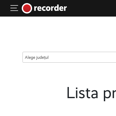
Main Navigation
Skip to content
Alege județul
Lista pr