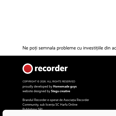
Ne poți semnala probleme cu investițiile din ace
COPYRIGHT © 2026. ALL RIGHTS RESERVED
proudly developed by
Homemade guys
website designed by
Stega creative
Brandul Recorder e operat de Asociația Recorder
Community, sub licența SC Harfa Online
Publishing SRL.