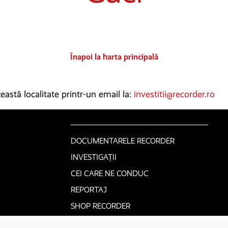
Înapoi la harta principală
astă localitate printr-un email la:
investitii@recorder.ro
DOCUMENTARELE RECORDER
INVESTIGAȚII
CEI CARE NE CONDUC
REPORTAJ
SHOP RECORDER