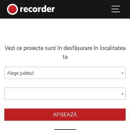
Main Navigation
Skip to content
Vezi ce proiecte sunt în desfășurare în localitatea
ta
Alege județul
AFIȘEAZĂ