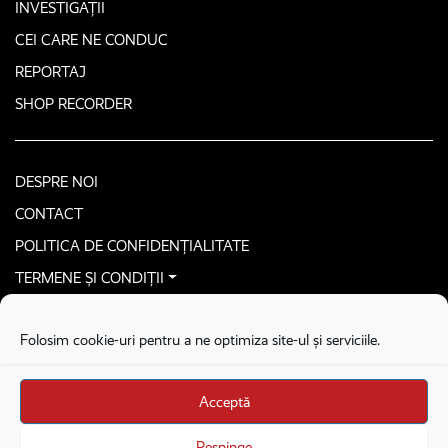
INVESTIGAȚII
CEI CARE NE CONDUC
REPORTAJ
SHOP RECORDER
DESPRE NOI
CONTACT
POLITICA DE CONFIDENȚIALITATE
TERMENE ȘI CONDIȚII
CONTACTEAZĂ-NE SECURIZAT
Folosim cookie-uri pentru a ne optimiza site-ul și serviciile.
COPYRIGHT © 2026. ALL RIGHTS RESERVED
proudly developed by
Homemade guys
Acceptă
proudly developed by
Stega creative
Brandul Recorder e operat de Asociația Recorder Community, sub licența SC
Respinge