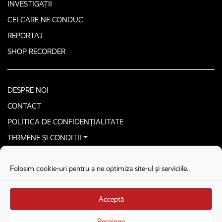
INVESTIGAȚII
CEI CARE NE CONDUC
REPORTAJ
SHOP RECORDER
DESPRE NOI
CONTACT
POLITICA DE CONFIDENȚIALITATE
TERMENE ȘI CONDIȚII
CONTACTEAZĂ-NE SECURIZAT
Folosim cookie-uri pentru a ne optimiza site-ul și serviciile.
COPYRIGHT © 2026. ALL RIGHTS RESERVED
proudly developed by
Homemade guys
Acceptă
proudly developed by
Stega creative
Brandul Recorder e operat de Asociația Recorder Community, sub licența SC
Respinge