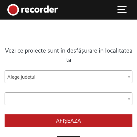
Main Navigation
Skip to content
Vezi ce proiecte sunt în desfășurare în localitatea
ta
Alege județul
AFIȘEAZĂ