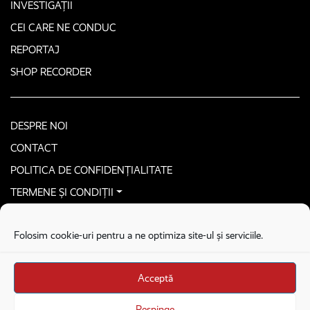
INVESTIGAȚII
CEI CARE NE CONDUC
REPORTAJ
SHOP RECORDER
DESPRE NOI
CONTACT
POLITICA DE CONFIDENȚIALITATE
TERMENE ȘI CONDIȚII
CONTACTEAZĂ-NE SECURIZAT
Folosim cookie-uri pentru a ne optimiza site-ul și serviciile.
COPYRIGHT © 2026. ALL RIGHTS RESERVED
proudly developed by
Homemade guys
Acceptă
proudly developed by
Stega creative
Brandul Recorder e operat de Asociația Recorder Community, sub licența SC
Respinge