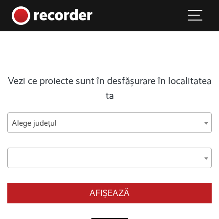
Main Navigation
Skip to content
Vezi ce proiecte sunt în desfășurare în localitatea
ta
Alege județul
AFIȘEAZĂ