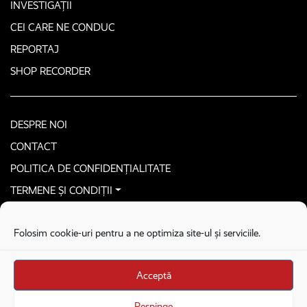
INVESTIGAȚII
CEI CARE NE CONDUC
REPORTAJ
SHOP RECORDER
DESPRE NOI
CONTACT
POLITICA DE CONFIDENȚIALITATE
TERMENE ȘI CONDIȚII
CONTACTEAZĂ-NE SECURIZAT
Folosim cookie-uri pentru a ne optimiza site-ul și serviciile.
COPYRIGHT © 2026. ALL RIGHTS RESERVED
proudly developed by
Homemade guys
Acceptă
proudly developed by
Stega creative
Brandul Recorder e operat de Asociația Recorder Community, sub licența SC
Respinge