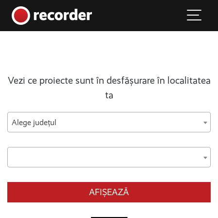
Main Navigation
Skip to content
Vezi ce proiecte sunt în desfășurare în localitatea
ta
Alege județul
AFIȘEAZĂ