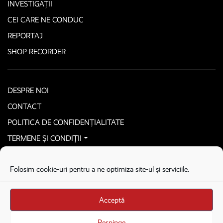
INVESTIGAȚII
CEI CARE NE CONDUC
REPORTAJ
SHOP RECORDER
DESPRE NOI
CONTACT
POLITICA DE CONFIDENȚIALITATE
TERMENE ȘI CONDIȚII
CONTACTEAZĂ-NE SECURIZAT
Folosim cookie-uri pentru a ne optimiza site-ul și serviciile.
COPYRIGHT © 2026. ALL RIGHTS RESERVED
proudly developed by
Homemade guys
Acceptă
proudly developed by
Stega creative
Brandul Recorder e operat de Asociația Recorder Community, sub licența SC
Respinge