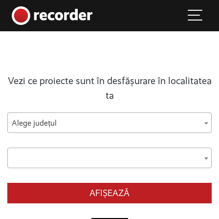
Main Navigation
Skip to content
Vezi ce proiecte sunt în desfășurare în localitatea
ta
Alege județul
AFIȘEAZĂ