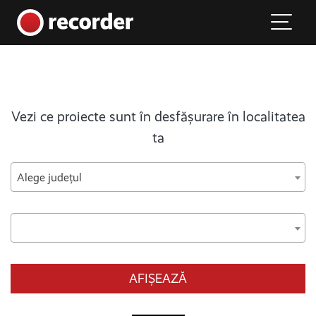
Main Navigation
Skip to content
Vezi ce proiecte sunt în desfășurare în localitatea
ta
Alege județul
AFIȘEAZĂ