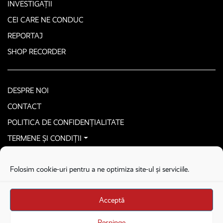
INVESTIGAȚII
CEI CARE NE CONDUC
REPORTAJ
SHOP RECORDER
DESPRE NOI
CONTACT
POLITICA DE CONFIDENȚIALITATE
TERMENE ȘI CONDIȚII
CONTACTEAZĂ-NE SECURIZAT
Folosim cookie-uri pentru a ne optimiza site-ul și serviciile.
COPYRIGHT © 2026. ALL RIGHTS RESERVED
proudly developed by
Homemade guys
Acceptă
proudly developed by
Stega creative
Brandul Recorder e operat de Asociația Recorder Community, sub licența SC
Respinge