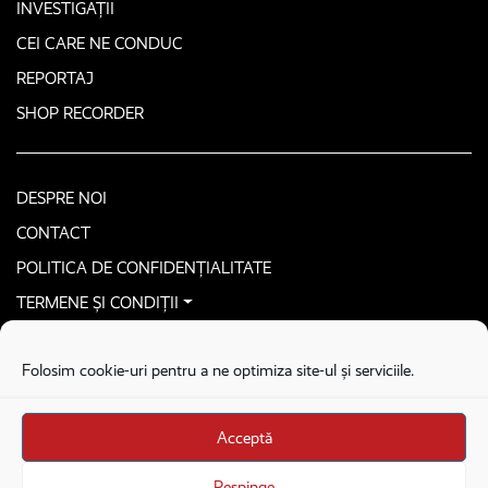
INVESTIGAȚII
CEI CARE NE CONDUC
REPORTAJ
SHOP RECORDER
DESPRE NOI
CONTACT
POLITICA DE CONFIDENȚIALITATE
TERMENE ȘI CONDIȚII
CONTACTEAZĂ-NE SECURIZAT
Folosim cookie-uri pentru a ne optimiza site-ul și serviciile.
COPYRIGHT © 2026. ALL RIGHTS RESERVED
proudly developed by
Homemade guys
Acceptă
proudly developed by
Stega creative
Brandul Recorder e operat de Asociația Recorder Community, sub licența SC
Respinge