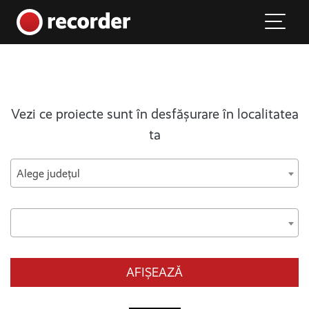
Main Navigation
Skip to content
Vezi ce proiecte sunt în desfășurare în localitatea
ta
Alege județul
AFIȘEAZĂ