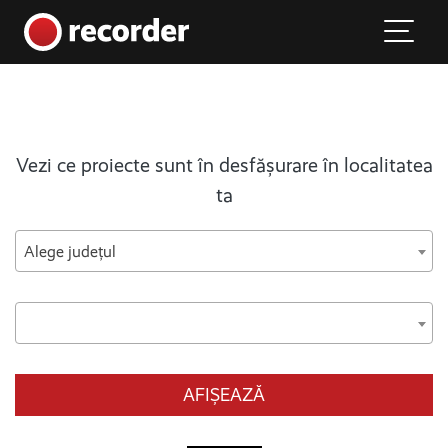
Main Navigation
Skip to content
Vezi ce proiecte sunt în desfășurare în localitatea
ta
Alege județul
AFIȘEAZĂ