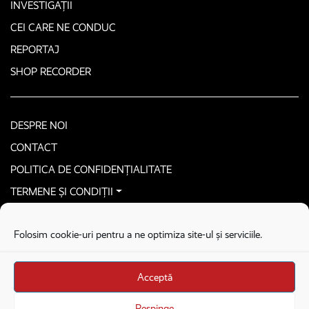
INVESTIGAȚII
CEI CARE NE CONDUC
REPORTAJ
SHOP RECORDER
DESPRE NOI
CONTACT
POLITICA DE CONFIDENȚIALITATE
TERMENE ȘI CONDIȚII
CONTACTEAZĂ-NE SECURIZAT
Folosim cookie-uri pentru a ne optimiza site-ul și serviciile.
COPYRIGHT © 2026. ALL RIGHTS RESERVED
proudly developed by
Homemade guys
Acceptă
proudly developed by
Stega creative
Brandul Recorder e operat de Asociația Recorder Community, sub licența SC
Respinge