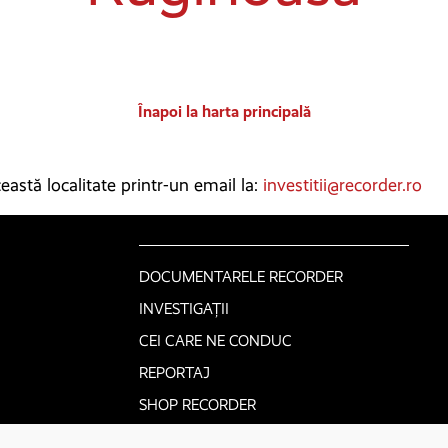
Înapoi la harta principală
astă localitate printr-un email la:
investitii@recorder.ro
DOCUMENTARELE RECORDER
INVESTIGAȚII
CEI CARE NE CONDUC
REPORTAJ
SHOP RECORDER