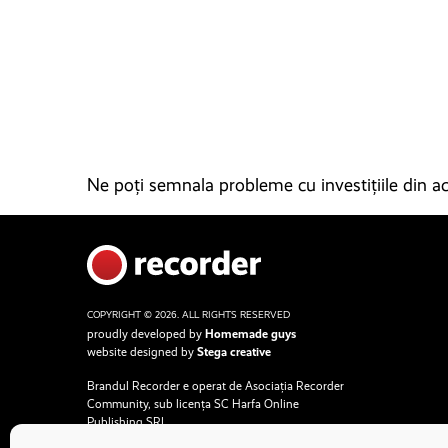
Ne poți semnala probleme cu investițiile din ace
COPYRIGHT © 2026. ALL RIGHTS RESERVED
proudly developed by
Homemade guys
website designed by
Stega creative
Brandul Recorder e operat de Asociația Recorder
Community, sub licența SC Harfa Online
Publishing SRL.