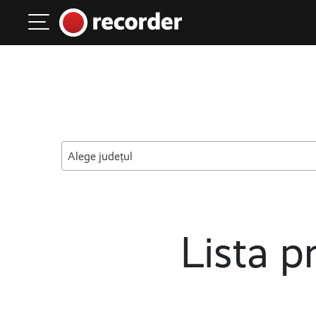
Main Navigation
Skip to content
Alege județul
Lista pr