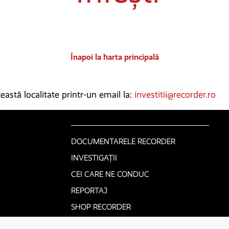
Înapoi la harta principală
astă localitate printr-un email la:
investitii@recorder.ro
DOCUMENTARELE RECORDER
INVESTIGAȚII
CEI CARE NE CONDUC
REPORTAJ
SHOP RECORDER