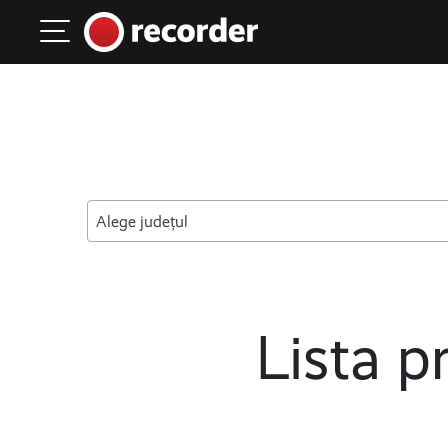
Main Navigation
Skip to content
Alege județul
Lista pr