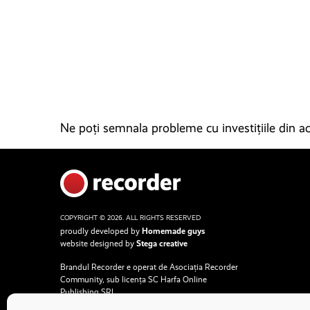
Ne poți semnala probleme cu investițiile din ace
COPYRIGHT © 2026. ALL RIGHTS RESERVED
proudly developed by
Homemade guys
website designed by
Stega creative
Brandul Recorder e operat de Asociația Recorder
Community, sub licența SC Harfa Online
Publishing SRL.