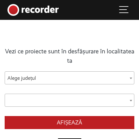
Main Navigation
Skip to content
Vezi ce proiecte sunt în desfășurare în localitatea
ta
Alege județul
AFIȘEAZĂ