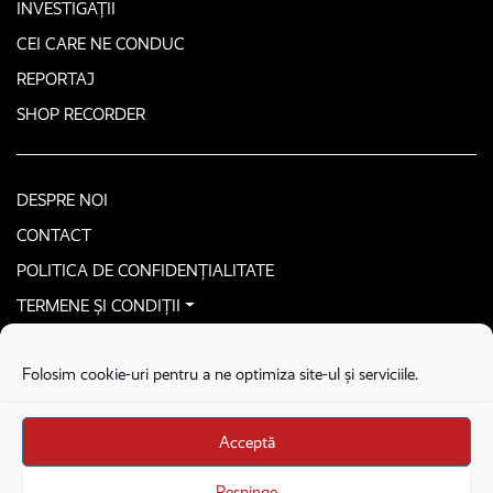
INVESTIGAȚII
CEI CARE NE CONDUC
REPORTAJ
SHOP RECORDER
DESPRE NOI
CONTACT
POLITICA DE CONFIDENȚIALITATE
TERMENE ȘI CONDIȚII
CONTACTEAZĂ-NE SECURIZAT
Folosim cookie-uri pentru a ne optimiza site-ul și serviciile.
COPYRIGHT © 2026. ALL RIGHTS RESERVED
proudly developed by
Homemade guys
Acceptă
proudly developed by
Stega creative
Brandul Recorder e operat de Asociația Recorder Community, sub licența SC
Respinge