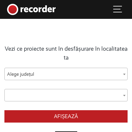
Main Navigation
Skip to content
Vezi ce proiecte sunt în desfășurare în localitatea
ta
Alege județul
AFIȘEAZĂ