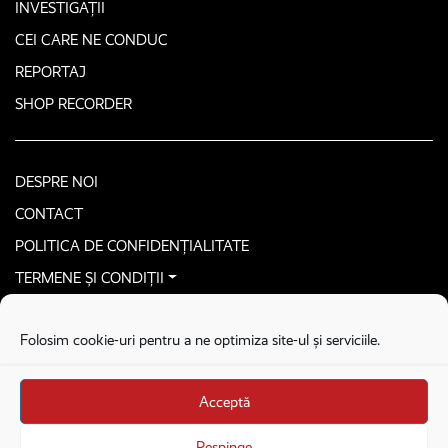
INVESTIGAȚII
CEI CARE NE CONDUC
REPORTAJ
SHOP RECORDER
DESPRE NOI
CONTACT
POLITICA DE CONFIDENȚIALITATE
TERMENE ȘI CONDIȚII
CONTACTEAZĂ-NE SECURIZAT
Folosim cookie-uri pentru a ne optimiza site-ul și serviciile.
COPYRIGHT © 2026. ALL RIGHTS RESERVED
proudly developed by
Homemade guys
Acceptă
proudly developed by
Stega creative
Brandul Recorder e operat de Asociația Recorder Community, sub licența SC
Respinge