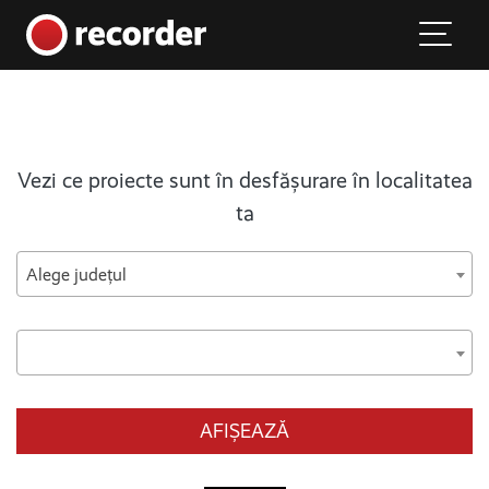
Main Navigation
Skip to content
Vezi ce proiecte sunt în desfășurare în localitatea
ta
Alege județul
AFIȘEAZĂ