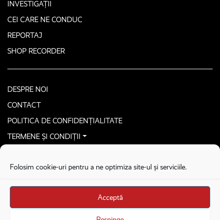
INVESTIGAȚII
CEI CARE NE CONDUC
REPORTAJ
SHOP RECORDER
DESPRE NOI
CONTACT
POLITICA DE CONFIDENȚIALITATE
TERMENE ȘI CONDIȚII
CONTACTEAZĂ-NE SECURIZAT
Folosim cookie-uri pentru a ne optimiza site-ul și serviciile.
COPYRIGHT © 2026. ALL RIGHTS RESERVED
proudly developed by
Homemade guys
Acceptă
proudly developed by
Stega creative
Brandul Recorder e operat de Asociația Recorder Community, sub licența SC
Respinge