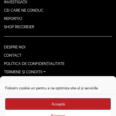
INVESTIGAȚII
CEI CARE NE CONDUC
REPORTAJ
SHOP RECORDER
DESPRE NOI
CONTACT
POLITICA DE CONFIDENȚIALITATE
TERMENE ȘI CONDIȚII
CONTACTEAZĂ-NE SECURIZAT
Folosim cookie-uri pentru a ne optimiza site-ul și serviciile.
COPYRIGHT © 2026. ALL RIGHTS RESERVED
proudly developed by
Homemade guys
Acceptă
proudly developed by
Stega creative
Brandul Recorder e operat de Asociația Recorder Community, sub licența SC
Respinge