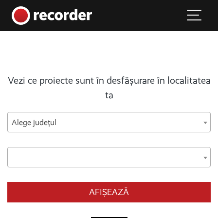
Main Navigation
Skip to content
Vezi ce proiecte sunt în desfășurare în localitatea
ta
Alege județul
AFIȘEAZĂ